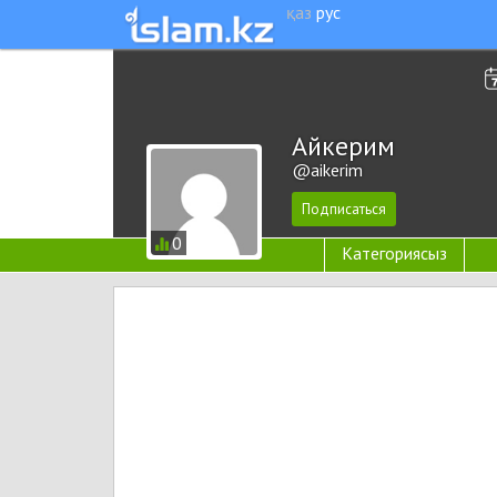
қаз
рус
Айкерим
@aikerim
0
Категориясыз