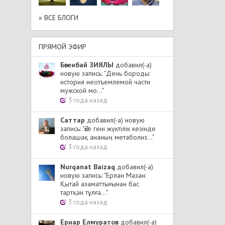
» ВСЕ БЛОГИ
ПРЯМОЙ ЭФИР
Бөгенбай ЗИЯЛЫ
добавил(-а)
новую запись: "День бороды:
история неотъемлемой части
мужской мо..."
3 года назад
Cаттар
добавил(-а) новую
запись: "Әке гені жүктілік кезінде
болашақ ананың метаболиз..."
3 года назад
Nurqanat Baizaq
добавил(-а)
новую запись: "Ерлан Мазан:
Қытай азаматтығынан бас
тартқан тұлға..."
3 года назад
Ернар Елмуратов
добавил(-а)