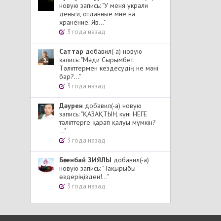
новую запись: "У меня украли
деньги, отданные мне на
хранение. Яв..."
3 года назад
Cаттар
добавил(-а) новую
запись: "Мәди Сырымбет:
Тәліптермен кездесудің не мәні
бар?..."
3 года назад
Дәурен
добавил(-а) новую
запись: "ҚАЗАҚТЫҢ күні НЕГЕ
тәліптерге қарап қалуы мүмкін?
..."
3 года назад
Бөгенбай ЗИЯЛЫ
добавил(-а)
новую запись: "Тақырыбы
өздеріңізден!..."
3 года назад