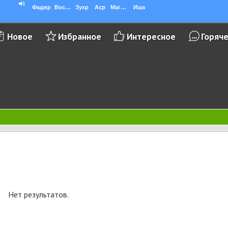
Фаджр
Восход
Зухр
Аср
Магриб
Иша
Новое
Избранное
Интересное
Горяч
Нет результатов.